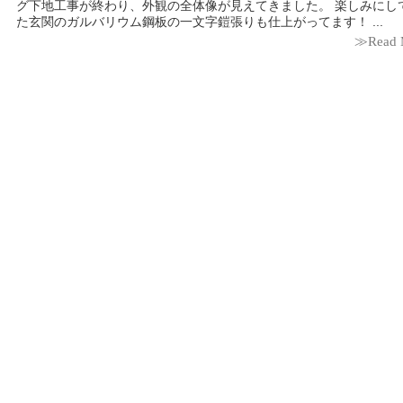
グ下地工事が終わり、外観の全体像が見えてきました。 楽しみにしてい
た玄関のガルバリウム鋼板の一文字鎧張りも仕上がってます！ ...
≫Read 