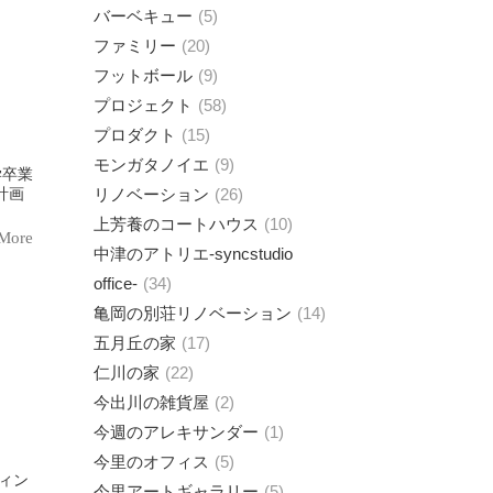
バーベキュー
5
ファミリー
20
フットボール
9
プロジェクト
58
プロダクト
15
モンガタノイエ
9
計画
リノベーション
26
上芳養のコートハウス
10
More
中津のアトリエ-syncstudio
office-
34
亀岡の別荘リノベーション
14
五月丘の家
17
仁川の家
22
今出川の雑貨屋
2
今週のアレキサンダー
1
今里のオフィス
5
今里アートギャラリー
5