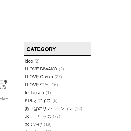
CATEGORY
blog
2
I LOVE BIWAKO
2
I LOVE Osaka
27
工事
I LOVE 中津
16
が取
..
Instagram
1
More
KDLオフィス
6
あけぼのリノベーション
13
おいしいもの
77
おでかけ
18