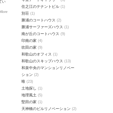
住之江のテナントビル
1
More
別荘
1
勝浦のコートハウス
2
勝浦サーファーズハウス
1
南が丘のコートハウス
9
印南の家
4
吹田の家
9
和歌山のオフィス
1
和歌山のスキップハウス
13
和泉中央のマンションリノベー
ション
2
唯
23
土地探し
1
地理風土
5
堅田の家
1
天神橋のビルリノベーション
2