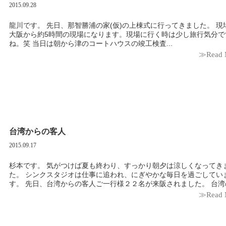
2015.09.28
龍川です。 先日、那智勝浦の家(仮)の上棟式に行ってきました。 現場は
大阪から約5時間の現場になります。現場に行く時は少し旅行気分で
ね。笑 当日は朝から津のコートハウスの竣工検査...
≫Read 
台湾からの客人
2015.09.17
杉本です。 気がつけば夏も終わり、すっかり朝夕は涼しくなってき
た。 シンクスタジオは仕事に追われ、にぎやかな毎日を過ごしてい
す。 先日、台湾からの客人ご一行様２２名が来阪されました。 台湾の
≫Read 