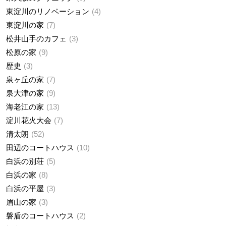
東淀川のリノベーション
4
東淀川の家
7
松井山手のカフェ
3
松原の家
9
歴史
3
泉ヶ丘の家
7
泉大津の家
9
海老江の家
13
淀川花火大会
7
清太朗
52
田辺のコートハウス
10
白浜の別荘
5
白浜の家
8
白浜の平屋
3
眉山の家
3
磐盾のコートハウス
2