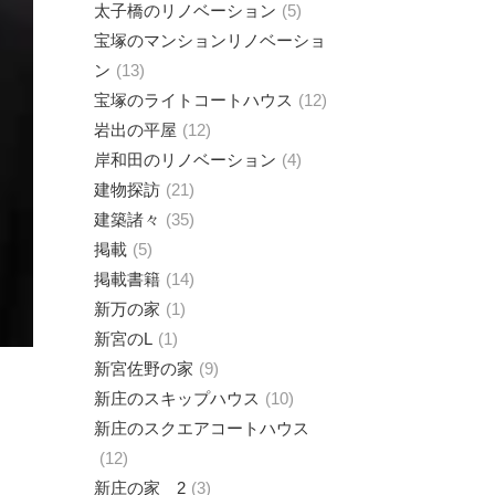
太子橋のリノベーション
5
宝塚のマンションリノベーショ
ン
13
宝塚のライトコートハウス
12
岩出の平屋
12
岸和田のリノベーション
4
建物探訪
21
建築諸々
35
掲載
5
掲載書籍
14
新万の家
1
新宮のL
1
新宮佐野の家
9
新庄のスキップハウス
10
新庄のスクエアコートハウス
12
新庄の家 2
3