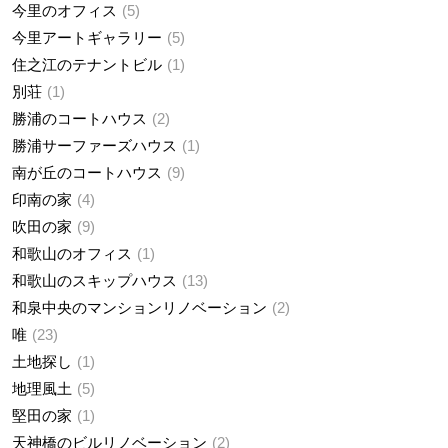
今里のオフィス
5
今里アートギャラリー
5
住之江のテナントビル
1
別荘
1
勝浦のコートハウス
2
勝浦サーファーズハウス
1
南が丘のコートハウス
9
印南の家
4
吹田の家
9
和歌山のオフィス
1
和歌山のスキップハウス
13
和泉中央のマンションリノベーション
2
唯
23
土地探し
1
地理風土
5
堅田の家
1
天神橋のビルリノベーション
2