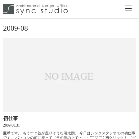
2009-08
初仕事
2009.08.31
亜希です。 もうすぐ首が座りそうな清太朗。 今日はシンクスタジオでの初仕事
です。 パソコンの前に座って（父の膝の上で・・・(￣▽￣;) 初クリック！ （グ