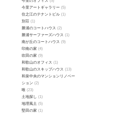
今里のオフィス
5
今里アートギャラリー
5
住之江のテナントビル
1
別荘
1
勝浦のコートハウス
2
勝浦サーファーズハウス
1
南が丘のコートハウス
9
印南の家
4
吹田の家
9
和歌山のオフィス
1
和歌山のスキップハウス
13
和泉中央のマンションリノベー
ション
2
唯
23
土地探し
1
地理風土
5
堅田の家
1