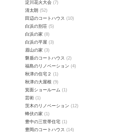
淀川花火大会
7
清太朗
52
田辺のコートハウス
10
白浜の別荘
5
白浜の家
8
白浜の平屋
3
眉山の家
3
磐盾のコートハウス
2
福島のリノベーション
4
秋津の住宅２
1
秋津の大屋根
9
箕面ショールーム
1
芸術
1
茨木のリノベーション
12
蜂伏の家
1
豊中の三世帯住宅
1
豊岡のコートハウス
14