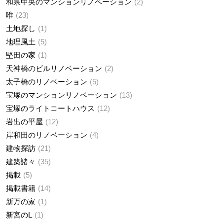
和泉中央のマンションリノベーション
2
唯
23
土地探し
1
地理風土
5
堅田の家
1
天神橋のビルリノベーション
2
太子橋のリノベーション
5
宝塚のマンションリノベーション
13
宝塚のライトコートハウス
12
岩出の平屋
12
岸和田のリノベーション
4
建物探訪
21
建築諸々
35
掲載
5
掲載書籍
14
新万の家
1
新宮のL
1