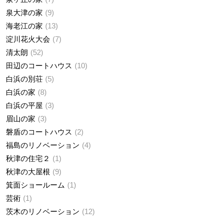
泉大津の家
9
海老江の家
13
淀川花火大会
7
清太朗
52
田辺のコートハウス
10
白浜の別荘
5
白浜の家
8
白浜の平屋
3
眉山の家
3
磐盾のコートハウス
2
福島のリノベーション
4
秋津の住宅２
1
秋津の大屋根
9
箕面ショールーム
1
芸術
1
茨木のリノベーション
12