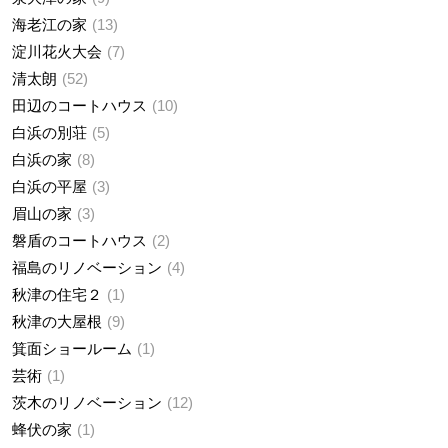
海老江の家
13
淀川花火大会
7
清太朗
52
田辺のコートハウス
10
白浜の別荘
5
白浜の家
8
白浜の平屋
3
眉山の家
3
磐盾のコートハウス
2
福島のリノベーション
4
秋津の住宅２
1
秋津の大屋根
9
箕面ショールーム
1
芸術
1
茨木のリノベーション
12
蜂伏の家
1