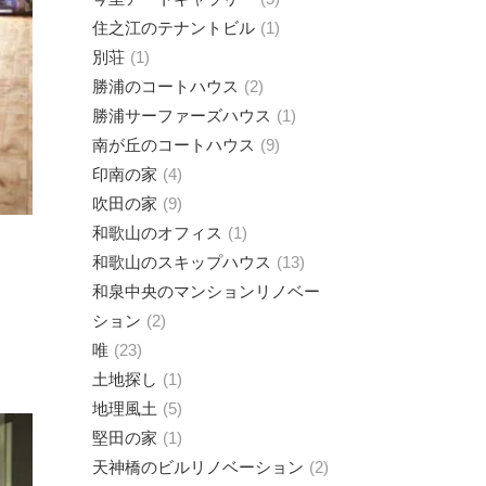
住之江のテナントビル
1
別荘
1
勝浦のコートハウス
2
勝浦サーファーズハウス
1
南が丘のコートハウス
9
印南の家
4
吹田の家
9
和歌山のオフィス
1
和歌山のスキップハウス
13
和泉中央のマンションリノベー
ション
2
唯
23
土地探し
1
地理風土
5
堅田の家
1
天神橋のビルリノベーション
2