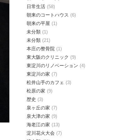
日常生活
58
朝来のコートハウス
6
朝来の平屋
1
未分類
1
未分類
21
本庄の整骨院
1
東大阪のクリニック
9
東淀川のリノベーション
4
東淀川の家
7
松井山手のカフェ
3
松原の家
9
歴史
3
泉ヶ丘の家
7
泉大津の家
9
海老江の家
13
淀川花火大会
7