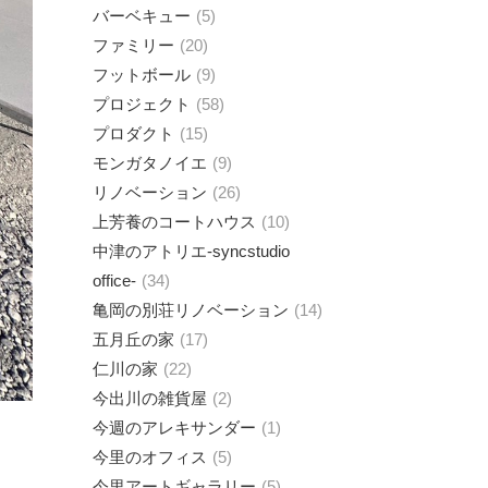
バーベキュー
5
ファミリー
20
フットボール
9
プロジェクト
58
プロダクト
15
モンガタノイエ
9
リノベーション
26
上芳養のコートハウス
10
中津のアトリエ-syncstudio
office-
34
亀岡の別荘リノベーション
14
五月丘の家
17
仁川の家
22
今出川の雑貨屋
2
今週のアレキサンダー
1
今里のオフィス
5
今里アートギャラリー
5