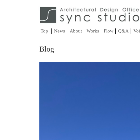
Top
News
About
Works
Flow
Q&A
Voi
Blog