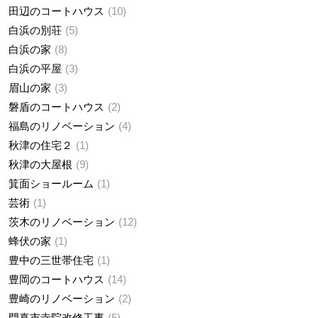
田辺のコートハウス
10
白浜の別荘
5
白浜の家
8
白浜の平屋
3
眉山の家
3
磐盾のコートハウス
2
福島のリノベーション
4
秋津の住宅２
1
秋津の大屋根
9
箕面ショールーム
1
芸術
1
茨木のリノベーション
12
蜂伏の家
1
豊中の三世帯住宅
1
豊岡のコートハウス
14
豊崎のリノベーション
2
門真市寺院改修工事
5