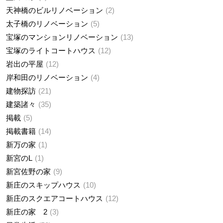
天神橋のビルリノベーション
2
太子橋のリノベーション
5
宝塚のマンションリノベーション
13
宝塚のライトコートハウス
12
岩出の平屋
12
岸和田のリノベーション
4
建物探訪
21
建築諸々
35
掲載
5
掲載書籍
14
新万の家
1
新宮のL
1
新宮佐野の家
9
新庄のスキップハウス
10
新庄のスクエアコートハウス
12
新庄の家 2
3