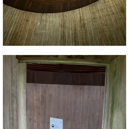
動
画
プ
レ
ー
ヤ
ー