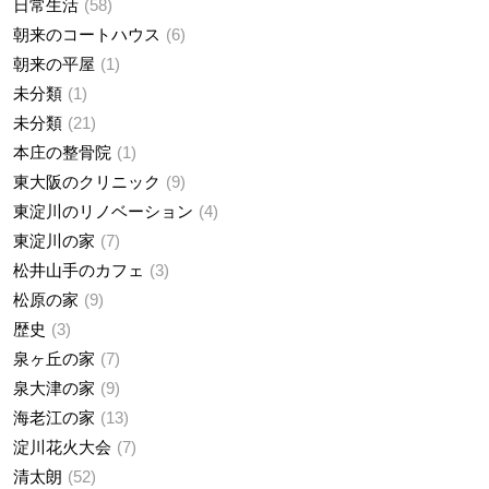
日常生活
58
朝来のコートハウス
6
朝来の平屋
1
未分類
1
未分類
21
本庄の整骨院
1
東大阪のクリニック
9
東淀川のリノベーション
4
東淀川の家
7
松井山手のカフェ
3
松原の家
9
歴史
3
泉ヶ丘の家
7
泉大津の家
9
海老江の家
13
淀川花火大会
7
清太朗
52