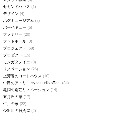
セカンドハウス
1
デザイン
4
ハグミュージアム
2
バーベキュー
5
ファミリー
20
フットボール
9
プロジェクト
58
プロダクト
15
モンガタノイエ
9
リノベーション
26
上芳養のコートハウス
10
中津のアトリエ-syncstudio office-
34
亀岡の別荘リノベーション
14
五月丘の家
17
仁川の家
22
今出川の雑貨屋
2